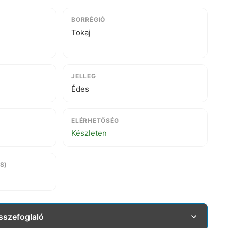
BORRÉGIÓ
Tokaj
JELLEG
Édes
ELÉRHETŐSÉG
Készleten
S)
összefoglaló