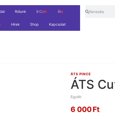
dal
Rólunk
Il Colle
Áts
a
Hírek
Shop
Kapcsolat
ÁTS PINCE
ÁTS Cu
Egyéb
6 000
Ft