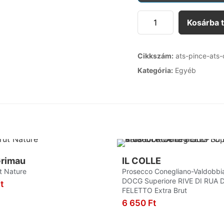
Kosárba 
Cikkszám:
ats-pince-ats
Kategória:
Egyéb
rimau
IL COLLE
t Nature
Prosecco Conegliano-Valdobb
DOCG Superiore RIVE DI RUA D
t
FELETTO Extra Brut
KOSÁRBA
6 650
Ft
KOSÁRBA