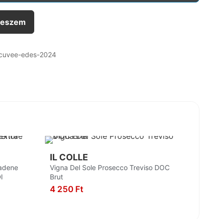
teszem
-cuvee-edes-2024
IL COLLE
iadene
Vigna Del Sole Prosecco Treviso DOC
I
Brut
4 250
Ft
KOSÁRBA