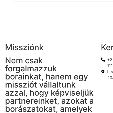
Missziónk
Ke
Nem csak
+3
111
forgalmazzuk
Lev
borainkat, hanem egy
208
missziót vállaltunk
azzal, hogy képviseljük
partnereinket, azokat a
borászatokat, amelyek