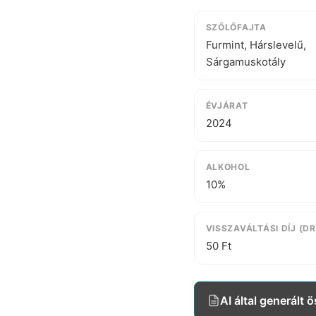
SZŐLŐFAJTA
Furmint, Hárslevelű,
Sárgamuskotály
ÉVJÁRAT
2024
ALKOHOL
10%
VISSZAVÁLTÁSI DÍJ (DR
50 Ft
AI által generált 