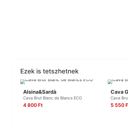
Ezek is tetszhetnek
Alsina&Sardà
Cava G
Cava Brut Blanc de Blancs ECO
Cava Bru
4 800
Ft
5 550
F
KOSÁRBA