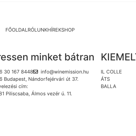
FŐOLDAL
RÓLUNK
HÍREK
SHOP
ressen minket bátran
KIEME
6 30 167 8448
info@winemission.hu
IL COLLE
6 Budapest, Nándorfejérvári út 37.
ÁTS
elezési cím:
BALLA
1 Piliscsaba, Álmos vezér ú. 11.