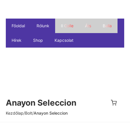
Főoldal
Rólunk
Il Colle
Áts
Balla
Hírek
Shop
Kapcsolat
Anayon Seleccion
Kezdőlap
/
Bolt
/
Anayon Seleccion