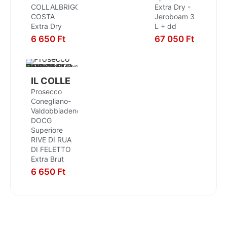
COLLALBRIGO-
Extra Dry -
COSTA
Jeroboam 3
Extra Dry
L + dd
6 650
Ft
67 050
Ft
KOSÁRBA
KOSÁRBA
IL COLLE
Prosecco
Conegliano-
Valdobbiadene
DOCG
Superiore
RIVE DI RUA
DI FELETTO
Extra Brut
6 650
Ft
KOSÁRBA