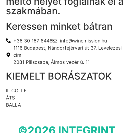
méltó helyet foglalnak el a
szakmában.
Keressen minket bátran
+36 30 167 8448
info@winemission.hu
1116 Budapest, Nándorfejérvári út 37. Levelezési
cím:
2081 Piliscsaba, Álmos vezér ú. 11.
KIEMELT BORÁSZATOK
IL COLLE
ÁTS
BALLA
©2026 INTEGRINT