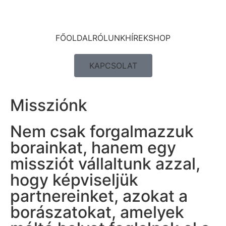
FŐOLDAL
RÓLUNK
HÍREK
SHOP
KAPCSOLAT
Missziónk
Nem csak forgalmazzuk
borainkat, hanem egy
missziót vállaltunk azzal,
hogy képviseljük
partnereinket, azokat a
borászatokat, amelyek