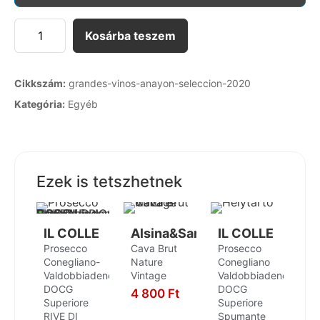
Kosárba teszem
Cikkszám:
grandes-vinos-anayon-seleccion-2020
Kategória:
Egyéb
Ezek is tetszhetnek
IL COLLE
Alsina&Sardà
IL COLLE
Prosecco
Cava Brut
Prosecco
Conegliano-
Nature
Conegliano
Valdobbiadene
Vintage
Valdobbiadene
DOCG
DOCG
4 800
Ft
Superiore
Superiore
KOSÁRBA
RIVE DI
Spumante