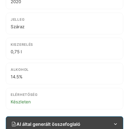
2020
JELLEG
Száraz
KISZERELÉS
0,75 l
ALKOHOL
14.5%
ELÉRHETŐSÉG
Készleten
AI által generált összefoglaló