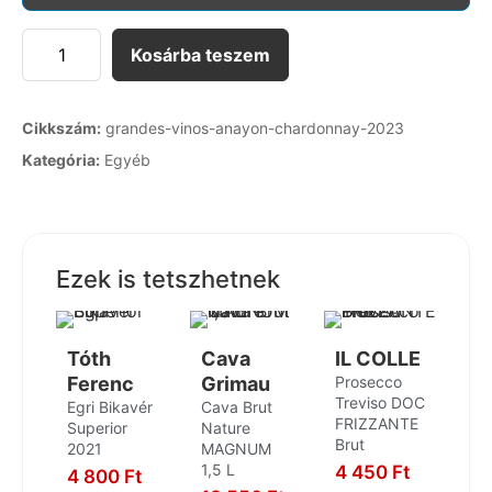
Kosárba teszem
Cikkszám:
grandes-vinos-anayon-chardonnay-2023
Kategória:
Egyéb
Ezek is tetszhetnek
Tóth
Cava
IL COLLE
Ferenc
Grimau
Prosecco
Treviso DOC
Egri Bikavér
Cava Brut
FRIZZANTE
Superior
Nature
Brut
2021
MAGNUM
1,5 L
4 450
Ft
4 800
Ft