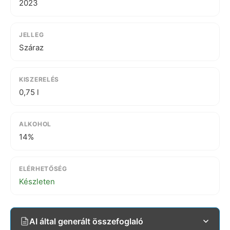
2023
JELLEG
Száraz
KISZERELÉS
0,75 l
ALKOHOL
14%
ELÉRHETŐSÉG
Készleten
AI által generált összefoglaló