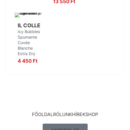
KOSÁRBA
13 550
Ft
KOSÁRBA
KOSÁRBA
IL COLLE
Icy Bubbles
Spumante
Cuvée
Blanche
Extra Dry
4 450
Ft
KOSÁRBA
FŐOLDAL
RÓLUNK
HÍREK
SHOP