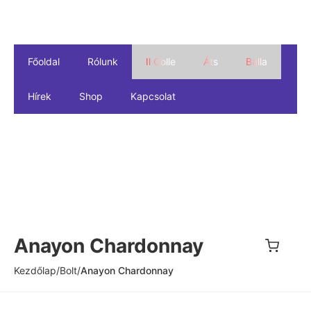
Főoldal
Rólunk
Il Colle
Áts
Balla
Hírek
Shop
Kapcsolat
Anayon Chardonnay
Kezdőlap
/
Bolt
/
Anayon Chardonnay