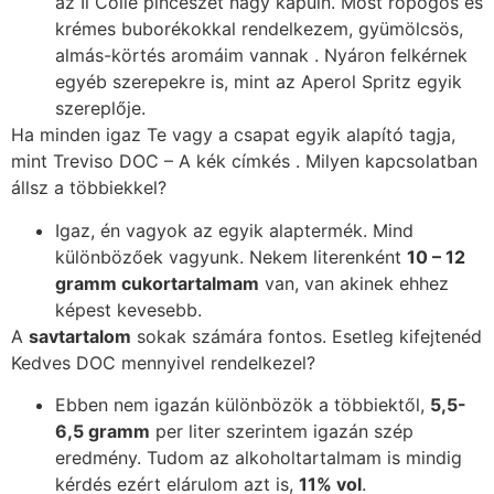
az Il Colle pincészet nagy kapuin. Most ropogós és
krémes buborékokkal rendelkezem, gyümölcsös,
almás-körtés aromáim vannak . Nyáron felkérnek
egyéb szerepekre is, mint az Aperol Spritz egyik
szereplője.
Ha minden igaz Te vagy a csapat egyik alapító tagja,
mint Treviso DOC – A kék címkés . Milyen kapcsolatban
állsz a többiekkel?
Igaz, én vagyok az egyik alaptermék. Mind
különbözőek vagyunk. Nekem literenként
10 – 12
gramm cukortartalmam
van, van akinek ehhez
képest kevesebb.
A
savtartalom
sokak számára fontos. Esetleg kifejtenéd
Kedves DOC mennyivel rendelkezel?
Ebben nem igazán különbözök a többiektől,
5,5-
6,5 gramm
per liter szerintem igazán szép
eredmény. Tudom az alkoholtartalmam is mindig
kérdés ezért elárulom azt is,
11% vol
.