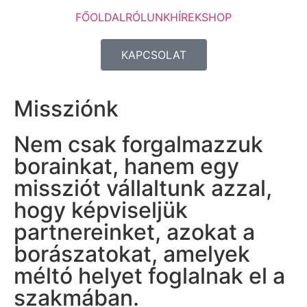
FŐOLDAL
RÓLUNK
HÍREK
SHOP
KAPCSOLAT
Missziónk
Nem csak forgalmazzuk
borainkat, hanem egy
missziót vállaltunk azzal,
hogy képviseljük
partnereinket, azokat a
borászatokat, amelyek
méltó helyet foglalnak el a
szakmában.