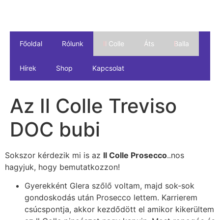
Főoldal
Rólunk
Il Colle
Áts
Balla
Hírek
Shop
Kapcsolat
Az Il Colle Treviso
DOC bubi
Sokszor kérdezik mi is az
Il Colle Prosecco
..nos
hagyjuk, hogy bemutatkozzon!
Gyerekként Glera szőlő voltam, majd sok-sok
gondoskodás után Prosecco lettem. Karrierem
csúcspontja, akkor kezdődött el amikor kikerültem