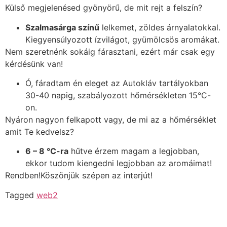
Külső megjelenésed gyönyörű, de mit rejt a felszín?
Szalmasárga színű
lelkemet, zöldes árnyalatokkal.
Kiegyensúlyozott ízvilágot, gyümölcsös aromákat.
Nem szeretnénk sokáig fárasztani, ezért már csak egy
kérdésünk van!
Ó, fáradtam én eleget az Autokláv tartályokban
30-40 napig, szabályozott hőmérsékleten 15°C-
on.
Nyáron nagyon felkapott vagy, de mi az a hőmérséklet
amit Te kedvelsz?
6 – 8 °C-ra
hűtve érzem magam a legjobban,
ekkor tudom kiengedni legjobban az aromáimat!
Rendben!Köszönjük szépen az interjút!
Tagged
web2