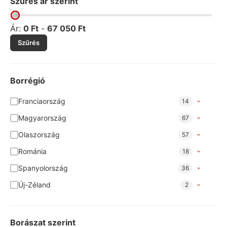
Szűrés ár szerint
Ár:
0
Ft
-
67 050
Ft
Szűrés
Borrégió
Franciaország
14
Magyarország
67
Olaszország
57
Románia
18
Spanyolország
36
Új-Zéland
2
Borászat szerint