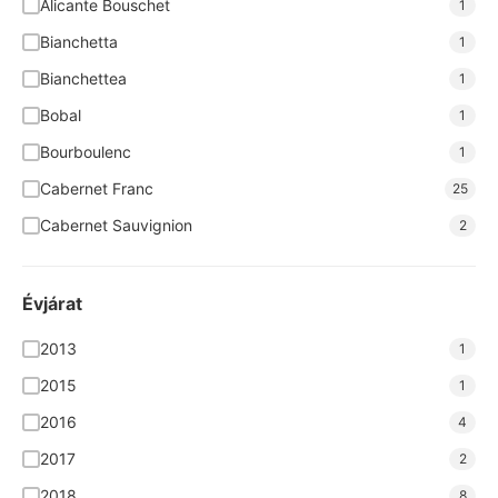
Alicante Bouschet
1
Casar de Burbia
2
Bianchetta
1
Cava Grimau
4
Bianchettea
1
Chateau Badette
2
Bobal
1
Concilio
1
Bourboulenc
1
Corte Adami
7
Cabernet Franc
25
Covitoro
2
Cabernet Sauvignion
2
Cseri
9
Cabernet Sauvignon
14
De Chanceny
2
Cannonau
2
Évjárat
Grál Borpince
4
Cardonnay
1
2013
1
Grandes Vinos
8
Carignan
1
2015
1
Heumann
5
Carinena
2
2016
4
IL COLLE
15
Cenin Blanc
1
2017
2
Ipacs Szabó
3
Chardonnay
13
2018
8