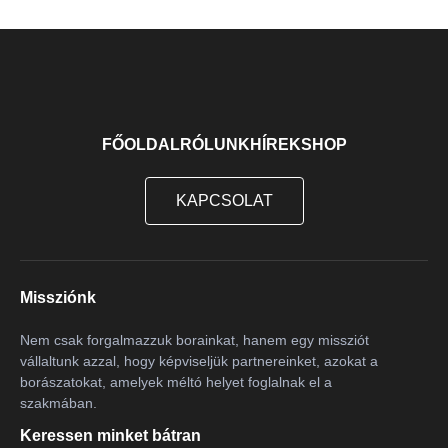
Nero D'Avola
2
Olaszrizling
12
Ottonel Muskotály
4
Parellada
5
FŐOLDAL
RÓLUNK
HÍREK
SHOP
Perera
1
Perricone
2
KAPCSOLAT
Petit Verdot
2
Piedirosso
1
Pinit Noir
1
Missziónk
Pinot Blanc
2
Nem csak forgalmazzuk borainkat, hanem egy missziót
Pinot Blanco
4
vállaltunk azzal, hogy képviseljük partnereinket, azokat a
borászatokat, amelyek méltó helyet foglalnak el a
Pinot Grigio
1
szakmában.
Pinot Gris
3
Keressen minket bátran