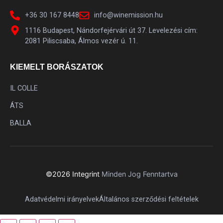
Pinot Nero
2
+36 30 167 8448
info@winemission.hu
Pinot Noir
5
1116 Budapest, Nándorfejérvári út 37. Levelezési cím:
Primitivo
2
2081 Piliscsaba, Álmos vezér ú. 11.
Primitivo-Negroamaro-Malvasia Nera
1
KIEMELT BORÁSZATOK
Rajnai Rizling
11
Riesling
2
IL COLLE
Rondinella
4
ÁTS
Rousanne
1
BALLA
Sangiovese
2
Sárgamuskotály
4
Sauvignon Blanc
1
©2026 Integrint
Minden Jog Fenntartva
Sauvignon Blanc
6
Adatvédelmi irányelvek
Általános szerződési feltételek
Sciascinoso
1
Sirah
1