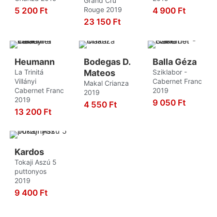
Grand Cru
Leányka
3
Rouge 2019
5 200
Ft
4 900
Ft
KOSÁRBA
KOSÁRBA
23 150
Ft
Macabeo
9
KOSÁRBA
Magyarádi Fehér
3
Malvasia
1
Heumann
Bodegas D.
Balla Géza
Marzemino
1
La Trinitá
Mateos
Sziklabor -
Villányi
Cabernet Franc
Makal Crianza
Mencia
2
Cabernet Franc
2019
2019
2019
9 050
Ft
Merlot
9
4 550
Ft
13 200
Ft
KOSÁRBA
KOSÁRBA
Merseguera
2
KOSÁRBA
Monastrel
1
Moscatel
3
Kardos
Tokaji Aszú 5
Moscato
1
puttonyos
2019
Mourverde
2
9 400
Ft
Muscardin
1
KOSÁRBA
Negroamaro
4