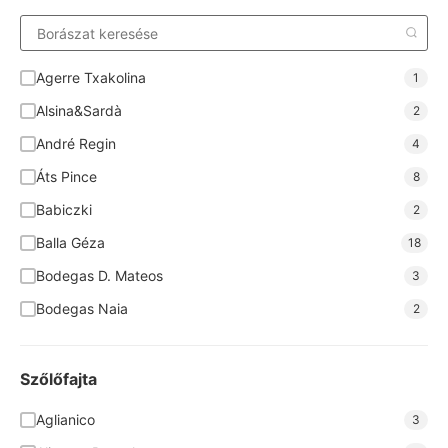
Agerre Txakolina
1
Alsina&Sardà
2
André Regin
4
Áts Pince
8
Babiczki
2
Balla Géza
18
Bodegas D. Mateos
3
Bodegas Naia
2
Bodegas Nodus
6
Brunel Pere et Fils
4
Szőlőfajta
Cantina San Donaci
8
Aglianico
3
Cantine Forno
6