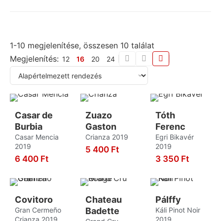
Zuazo Gaston
3
Graciano
3
Greco
1
1-10 megjelenítése, összesen 10 találat
Grenache
3
Megjelenítés:
12
16
20
24
Grenache Blanc
1
Grillo
2
Hárslevelű
8
Hondarrabi Zuri
1
Casar de
Zuazo
Tóth
Burbia
Gaston
Ferenc
Irsai Olivér
2
Casar Mencia
Crianza 2019
Egri Bikavér
2019
Juhfark
2019
1
5 400
Ft
6 400
Ft
3 350
Ft
KOSÁRBA
Kadarka
8
KOSÁRBA
KOSÁRBA
Kékfrankos
10
Kéknyelű
1
Covitoro
Chateau
Pálffy
Gran Cermeño
Badette
Káli Pinot Noir
Királyleányka
2
Crianza 2019
2019