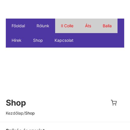
Főoldal
Rólunk
Il Colle
Áts
Balla
Hírek
Shop
Kapcsolat
Shop
Kezdőlap
/
Shop