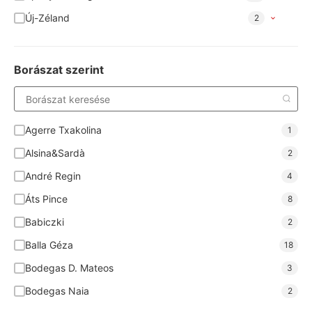
Új-Zéland
2
Borászat szerint
Agerre Txakolina
1
Alsina&Sardà
2
André Regin
4
Áts Pince
8
Babiczki
2
Balla Géza
18
Bodegas D. Mateos
3
Bodegas Naia
2