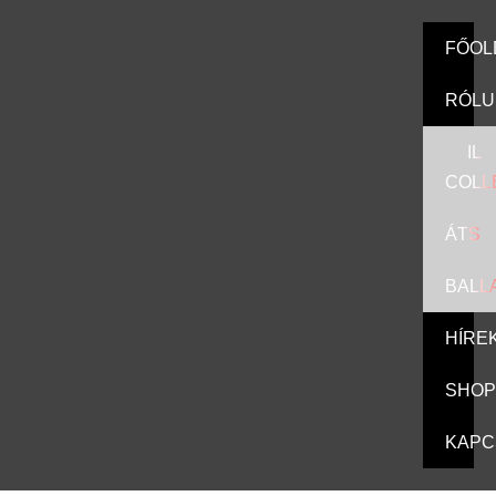
FŐOL
RÓLU
IL
COLL
ÁTS
BALL
HÍRE
SHOP
KAPC