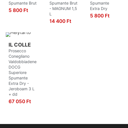
Spumante Brut
Spumante Brut
Spumante
Kékfrankos
10
- MAGNUM 1,5
Extra Dry
5 800
Ft
L
5 800
Ft
KOSÁRBA
Kéknyelű
1
14 400
Ft
KOSÁRBA
Királyleányka
2
KOSÁRBA
Leányka
3
IL COLLE
Macabeo
9
Prosecco
Magyarádi Fehér
3
Conegliano
Valdobbiadene
Malvasia
1
DOCG
Superiore
Marzemino
1
Spumante
Mencia
2
Extra Dry -
Jeroboam 3 L
Merlot
9
+ dd
67 050
Merseguera
Ft
2
KOSÁRBA
Monastrel
1
Moscatel
3