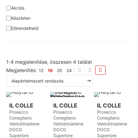
Garnacha
4
Akciós
Tóth Ferenc
6
Garnacha Blanca
1
Készleten
Vigneti Zanatta
5
Giro
1
Előrendelhető
Zelna
5
Glera
19
Zuazo Gaston
3
Graciano
3
Greco
1
1-4 megjelenítése, összesen 4 találat
Grenache
3
Megjelenítés:
12
16
20
24
Grenache Blanc
1
Grillo
2
Hárslevelű
8
Hondarrabi Zuri
1
IL COLLE
IL COLLE
IL COLLE
Prosecco
Prosecco
Prosecco
Irsai Olivér
2
Conegliano
Conegliano
Conegliano
Valdobbiadene
Valdobbiadene
Valdobbiadene
Juhfark
1
DOCG
DOCG
DOCG
Kadarka
8
Superiore
Superiore
Superiore