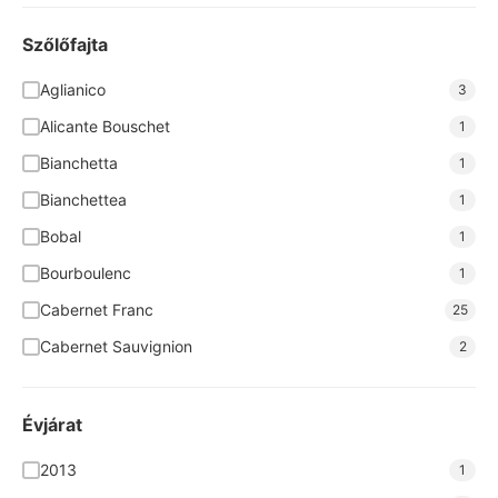
Bodegas Nodus
6
Brunel Pere et Fils
4
Szőlőfajta
Cantina San Donaci
8
Aglianico
3
Cantine Forno
6
Alicante Bouschet
1
Casar de Burbia
2
Bianchetta
1
Cava Grimau
4
Bianchettea
1
Chateau Badette
2
Bobal
1
Concilio
1
Bourboulenc
1
Corte Adami
7
Cabernet Franc
25
Covitoro
2
Cabernet Sauvignion
2
Cseri
9
Cabernet Sauvignon
14
De Chanceny
2
Cannonau
2
Évjárat
Grál Borpince
4
Cardonnay
1
2013
1
Grandes Vinos
8
Carignan
1