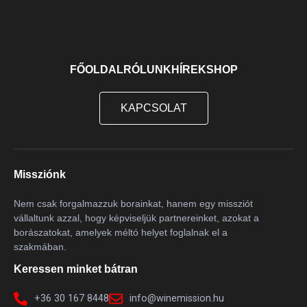
Moscato
1
Mourverde
2
Muscardin
1
FŐOLDAL
RÓLUNK
HÍREK
SHOP
Negroamaro
4
Nero D'Avola
2
KAPCSOLAT
Olaszrizling
12
Ottonel Muskotály
4
Parellada
5
Missziónk
Perera
1
Nem csak forgalmazzuk borainkat, hanem egy missziót
Perricone
2
vállaltunk azzal, hogy képviseljük partnereinket, azokat a
Petit Verdot
2
borászatokat, amelyek méltó helyet foglalnak el a
szakmában.
Piedirosso
1
Keressen minket bátran
Pinit Noir
1
Pinot Blanc
2
+36 30 167 8448
info@winemission.hu