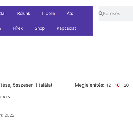
dal
Rólunk
Il Colle
Áts
a
Hírek
Shop
Kapcsolat
tése, összesen 1 találat
Megjelenítés:
12
16
20
rk 2022
OSÁRBA