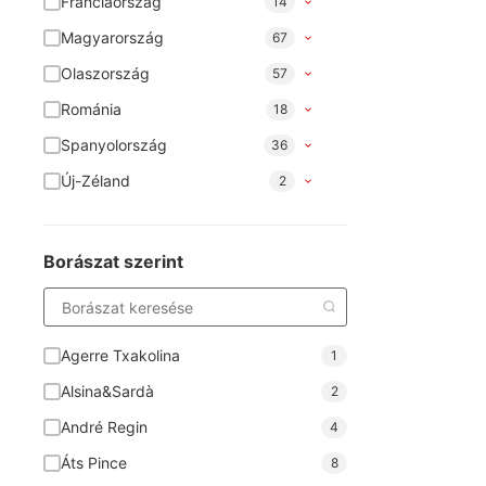
Franciaország
14
Magyarország
67
Olaszország
57
Románia
18
Spanyolország
36
Új-Zéland
2
Borászat szerint
Agerre Txakolina
1
Alsina&Sardà
2
André Regin
4
Áts Pince
8