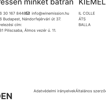
ressen minket bátran
KIEME
6 30 167 8448
info@winemission.hu
IL COLLE
6 Budapest, Nándorfejérvári út 37.
ÁTS
elezési cím:
BALLA
1 Piliscsaba, Álmos vezér ú. 11.
Adatvédelmi irányelvek
Általános szerződ
DEN