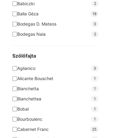
Babiczki
2
Balla Géza
18
Bodegas D. Mateos
3
Bodegas Naia
2
Bodegas Nodus
6
Brunel Pere et Fils
4
Szőlőfajta
Cantina San Donaci
8
Aglianico
3
Cantine Forno
6
Alicante Bouschet
1
Casar de Burbia
2
Bianchetta
1
Cava Grimau
4
Bianchettea
1
Chateau Badette
2
Bobal
1
Concilio
1
Bourboulenc
1
Corte Adami
7
Cabernet Franc
25
Covitoro
2