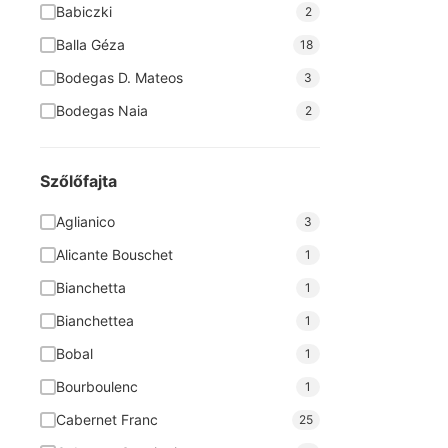
Babiczki
2
Balla Géza
18
Bodegas D. Mateos
3
Bodegas Naia
2
Bodegas Nodus
6
Brunel Pere et Fils
4
Szőlőfajta
Cantina San Donaci
8
Aglianico
3
Cantine Forno
6
Alicante Bouschet
1
Casar de Burbia
2
Bianchetta
1
Cava Grimau
4
Bianchettea
1
Chateau Badette
2
Bobal
1
Concilio
1
Bourboulenc
1
Corte Adami
7
Cabernet Franc
25
Covitoro
2