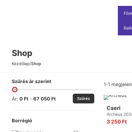
Főol
Ball
Shop
Kezdőlap
/
Shop
Szűrés ár szerint
1-1 megjelení
Ár:
0
Ft
-
67 050
Ft
Szűrés
Cseri
Archeus 202
Borrégió
3 250
Ft
K