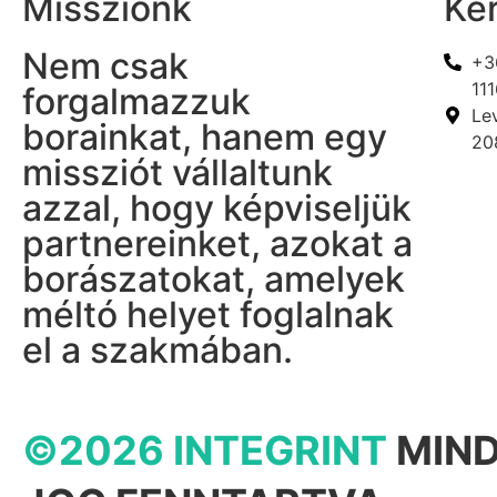
Missziónk
Ke
Hondarrabi Zuri
1
Nem csak
+3
Irsai Olivér
2
111
forgalmazzuk
Juhfark
1
Lev
borainkat, hanem egy
208
Kadarka
8
missziót vállaltunk
Kékfrankos
10
azzal, hogy képviseljük
Kéknyelű
1
partnereinket, azokat a
Királyleányka
2
borászatokat, amelyek
Leányka
3
méltó helyet foglalnak
Macabeo
9
el a szakmában.
Magyarádi Fehér
3
Malvasia
1
©2026 INTEGRINT
MIN
Marzemino
1
Mencia
2