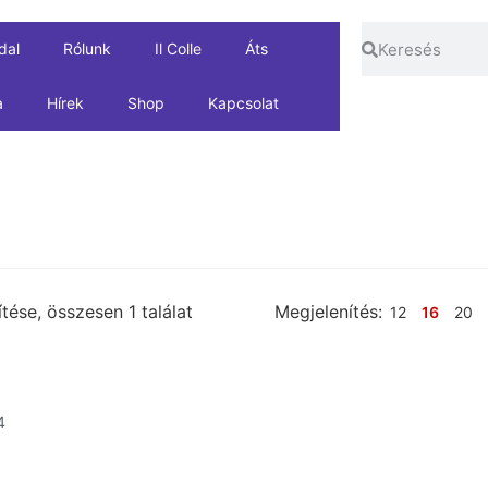
dal
Rólunk
Il Colle
Áts
a
Hírek
Shop
Kapcsolat
tése, összesen 1 találat
Megjelenítés:
12
16
20
4
OSÁRBA