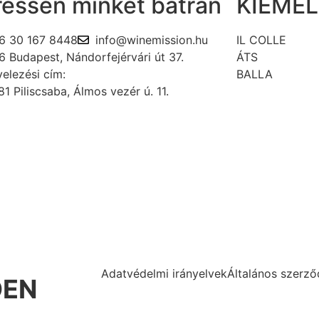
ressen minket bátran
KIEME
6 30 167 8448
info@winemission.hu
IL COLLE
6 Budapest, Nándorfejérvári út 37.
ÁTS
elezési cím:
BALLA
1 Piliscsaba, Álmos vezér ú. 11.
Adatvédelmi irányelvek
Általános szerződ
DEN