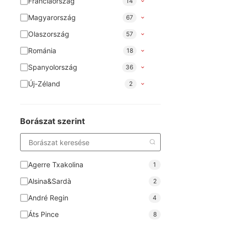
Franciaország
14
Magyarország
67
Olaszország
57
Románia
18
Spanyolország
36
Új-Zéland
2
Borászat szerint
Agerre Txakolina
1
Alsina&Sardà
2
André Regin
4
Áts Pince
8