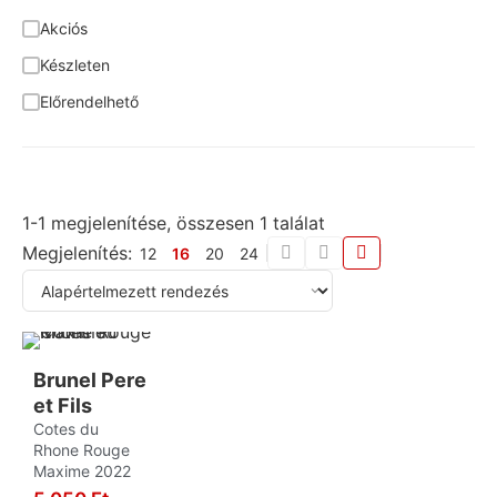
Garnacha
4
Akciós
Tóth Ferenc
6
Garnacha Blanca
1
Készleten
Vigneti Zanatta
5
Giro
1
Előrendelhető
Zelna
5
Glera
19
Zuazo Gaston
3
Graciano
3
Greco
1
1-1 megjelenítése, összesen 1 találat
Grenache
3
Megjelenítés:
12
16
20
24
Grenache Blanc
1
Grillo
2
Hárslevelű
8
Hondarrabi Zuri
1
Brunel Pere
et Fils
Irsai Olivér
2
Cotes du
Rhone Rouge
Juhfark
1
Maxime 2022
Kadarka
8