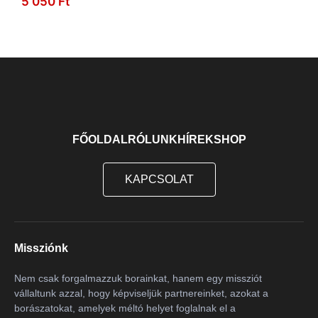
5 050
Ft
KOSÁRBA
Kékfrankos
10
Kéknyelű
1
Királyleányka
2
Leányka
3
Macabeo
9
Magyarádi Fehér
3
FŐOLDAL
RÓLUNK
HÍREK
SHOP
Malvasia
1
KAPCSOLAT
Marzemino
1
Mencia
2
Merlot
9
Missziónk
Merseguera
2
Monastrel
1
Nem csak forgalmazzuk borainkat, hanem egy missziót
vállaltunk azzal, hogy képviseljük partnereinket, azokat a
Moscatel
3
borászatokat, amelyek méltó helyet foglalnak el a