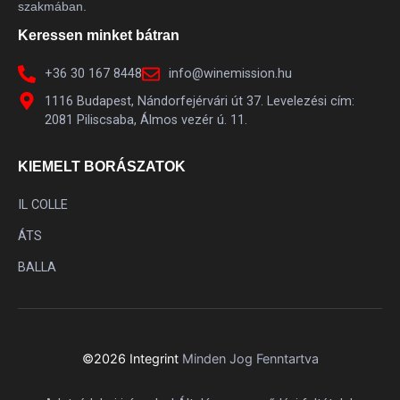
Moscato
1
szakmában.
Mourverde
2
Keressen minket bátran
Muscardin
1
+36 30 167 8448
info@winemission.hu
Negroamaro
4
1116 Budapest, Nándorfejérvári út 37. Levelezési cím:
2081 Piliscsaba, Álmos vezér ú. 11.
Nero D'Avola
2
Olaszrizling
12
KIEMELT BORÁSZATOK
Ottonel Muskotály
4
IL COLLE
Parellada
5
ÁTS
Perera
1
BALLA
Perricone
2
Petit Verdot
2
Piedirosso
1
Pinit Noir
1
©2026 Integrint
Minden Jog Fenntartva
Pinot Blanc
2