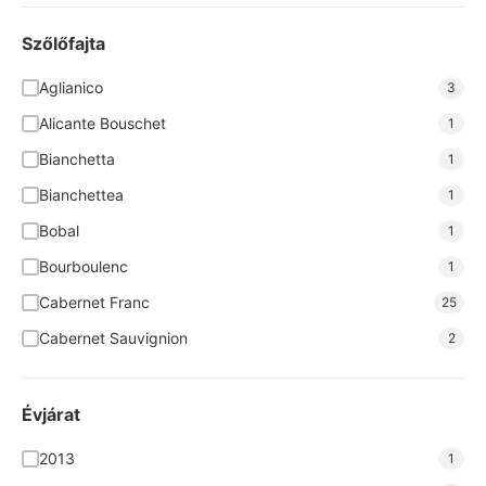
Bodegas Nodus
6
Brunel Pere et Fils
4
Szőlőfajta
Cantina San Donaci
8
Aglianico
3
Cantine Forno
6
Alicante Bouschet
1
Casar de Burbia
2
Bianchetta
1
Cava Grimau
4
Bianchettea
1
Chateau Badette
2
Bobal
1
Concilio
1
Bourboulenc
1
Corte Adami
7
Cabernet Franc
25
Covitoro
2
Cabernet Sauvignion
2
Cseri
9
Cabernet Sauvignon
14
De Chanceny
2
Cannonau
2
Évjárat
Grál Borpince
4
Cardonnay
1
2013
1
Grandes Vinos
8
Carignan
1