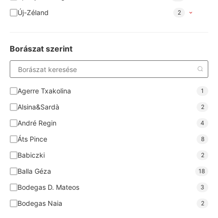
Új-Zéland
2
Borászat szerint
Agerre Txakolina
1
Alsina&Sardà
2
André Regin
4
Áts Pince
8
Babiczki
2
Balla Géza
18
Bodegas D. Mateos
3
Bodegas Naia
2