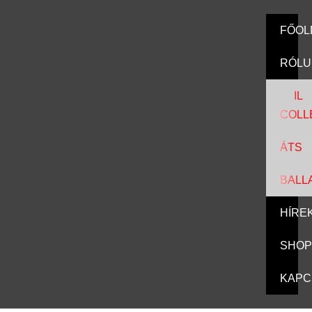
FŐOL
RÓLU
IL
COLL
ÁTS
BALL
HÍRE
SHOP
KAPC