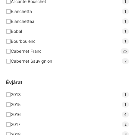
Alicante Bouschet
1
Casar de Burbia
2
Bianchetta
1
Cava Grimau
4
Bianchettea
1
Chateau Badette
2
Bobal
1
Concilio
1
Bourboulenc
1
Corte Adami
7
Cabernet Franc
25
Covitoro
2
Cabernet Sauvignion
2
Cseri
9
Cabernet Sauvignon
14
De Chanceny
2
Cannonau
2
Évjárat
Grál Borpince
4
Cardonnay
1
2013
1
Grandes Vinos
8
Carignan
1
2015
1
Heumann
5
Carinena
2
2016
4
IL COLLE
15
Cenin Blanc
1
2017
2
Ipacs Szabó
3
Chardonnay
13
2018
8