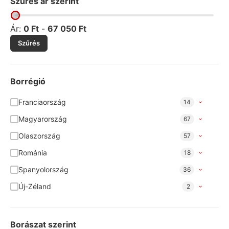
Szűrés ár szerint
Ár:
0
Ft
-
67 050
Ft
Szűrés
Borrégió
Franciaország
14
Magyarország
67
Olaszország
57
Románia
18
Spanyolország
36
Új-Zéland
2
Borászat szerint