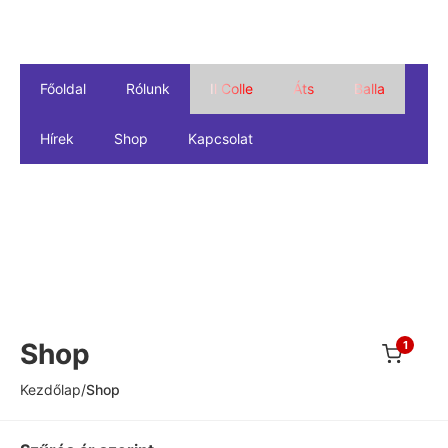
Főoldal
Rólunk
Il Colle
Áts
Balla
Hírek
Shop
Kapcsolat
Shop
1
Kezdőlap
/
Shop