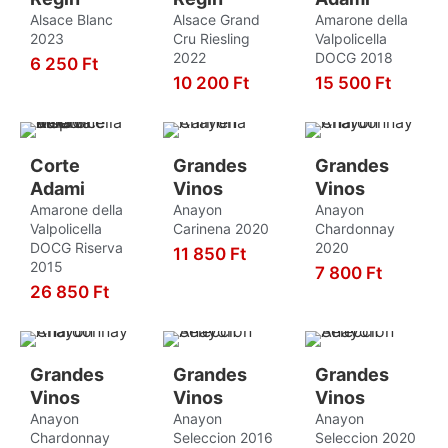
Leányka
3
Alsace Blanc
Alsace Grand
Amarone della
2023
Cru Riesling
Valpolicella
Macabeo
9
2022
DOCG 2018
6 250
Ft
Magyarádi Fehér
3
10 200
Ft
15 500
Ft
KOSÁRBA
KOSÁRBA
KOSÁRBA
Malvasia
1
Marzemino
1
Corte
Grandes
Grandes
Mencia
2
Adami
Vinos
Vinos
Amarone della
Anayon
Anayon
Merlot
9
Valpolicella
Carinena 2020
Chardonnay
Merseguera
2
DOCG Riserva
2020
11 850
Ft
2015
7 800
Ft
KOSÁRBA
Monastrel
1
26 850
Ft
KOSÁRBA
Moscatel
KOSÁRBA
3
Moscato
1
Grandes
Grandes
Grandes
Mourverde
2
Vinos
Vinos
Vinos
Muscardin
1
Anayon
Anayon
Anayon
Chardonnay
Seleccion 2016
Seleccion 2020
Negroamaro
4