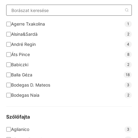
Agerre Txakolina
1
Alsina&Sardà
2
André Regin
4
Áts Pince
8
Babiczki
2
Balla Géza
18
Bodegas D. Mateos
3
Bodegas Naia
2
Bodegas Nodus
6
Brunel Pere et Fils
4
Szőlőfajta
Cantina San Donaci
8
Aglianico
3
Cantine Forno
6