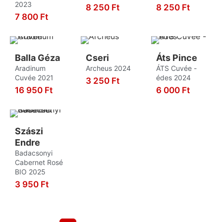
2023
8 250
Ft
8 250
Ft
Nero D'Avola
2
7 800
Ft
KOSÁRBA
KOSÁRBA
KOSÁRBA
Olaszrizling
12
Ottonel Muskotály
4
Balla Géza
Cseri
Áts Pince
Parellada
5
Aradinum
Archeus 2024
ÁTS Cuvée -
Cuvée 2021
édes 2024
Perera
1
3 250
Ft
16 950
Ft
6 000
Ft
KOSÁRBA
Perricone
2
KOSÁRBA
KOSÁRBA
Petit Verdot
2
Piedirosso
1
Szászi
Endre
Pinit Noir
1
Badacsonyi
Pinot Blanc
2
Cabernet Rosé
BIO 2025
Pinot Blanco
4
3 950
Ft
Pinot Grigio
KOSÁRBA
1
Pinot Gris
3