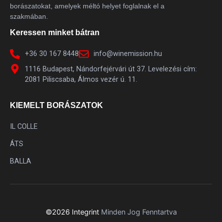
borászatokat, amelyek méltó helyet foglalnak el a
Syrah
8
szakmában.
Szürkebarát
1
Keressen minket bátran
Tempranillo
12
+36 30 167 8448
info@winemission.hu
Tinta de Toro
2
1116 Budapest, Nándorfejérvári út 37. Levelezési cím:
Trebbiano
1
2081 Piliscsaba, Álmos vezér ú. 11.
Trebiano di Soave
1
KIEMELT BORÁSZATOK
Verdejo
1
Verdiso
3
IL COLLE
Vermetino di Sardegna
2
ÁTS
Viognier
3
BALLA
Xarel-Lo
5
Zeusz
1
Zibibbo (Alexandriai Muskotály)
1
©2026 Integrint
Minden Jog Fenntartva