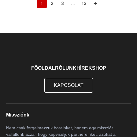
Pinot Nero
2
1
2
3
…
13
→
Pinot Noir
5
Primitivo
2
Primitivo-Negroamaro-Malvasia Nera
1
Rajnai Rizling
11
Riesling
2
Rondinella
4
FŐOLDAL
RÓLUNK
HÍREK
SHOP
Rousanne
1
Sangiovese
2
KAPCSOLAT
Sárgamuskotály
4
Sauvignon Blanc
1
Sauvignon Blanc
6
Missziónk
Sciascinoso
1
Nem csak forgalmazzuk borainkat, hanem egy missziót
Sirah
1
vállaltunk azzal, hogy képviseljük partnereinket, azokat a