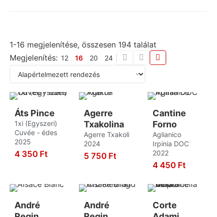
Zuazo Gaston
3
Graciano
3
Greco
1
1-16 megjelenítése, összesen 194 találat
Grenache
3
Megjelenítés:
12
16
20
24
Grenache Blanc
1
Grillo
2
Hárslevelű
8
Hondarrabi Zuri
1
Áts Pince
Agerre
Cantine
1xi (Egyszeri)
Txakolina
Forno
Irsai Olivér
2
Cuvée - édes
Agerre Txakoli
Aglianico
2025
Juhfark
2024
Irpinia DOC
1
2022
4 350
Ft
5 750
Ft
Kadarka
8
KOSÁRBA
4 450
Ft
KOSÁRBA
KOSÁRBA
Kékfrankos
10
Kéknyelű
1
André
André
Corte
Királyleányka
2
Regin
Regin
Adami